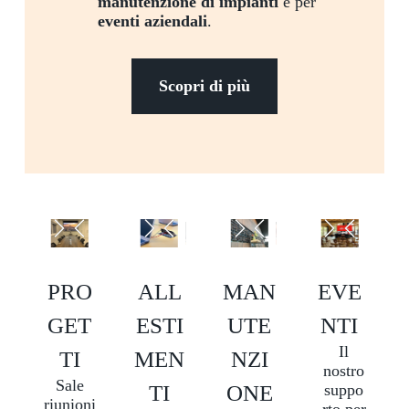
manutenzione di impianti
e per
eventi aziendali
.
Scopri di più
PRO
ALL
MAN
EVE
GET
ESTI
UTE
NTI
Il
TI
MEN
NZI
nostro
Sale
TI
ONE
suppo
riunioni
rto per