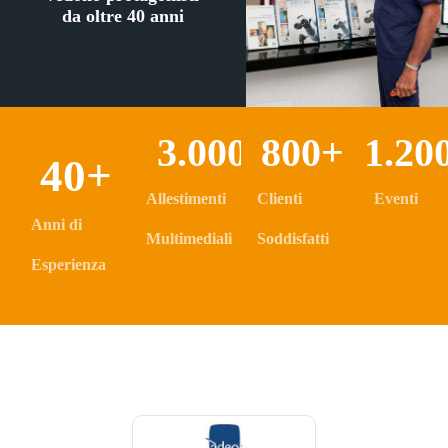
da oltre 40 anni
3.000
+
800
+
1.20
40
+
Allestimenti
Clienti
Eventi
Anni di
Multimediali
Soddisfatti
Esperienza