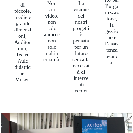
Non
La
di
l’orga
solo
visione
piccole,
nizzaz
video,
dei
medie e
ione,
non
nostri
grandi
la
solo
progetti
dimensi
gestio
audio e
è
oni,
ne e
non
pensata
Auditor
l’assis
solo
per un
ium,
tenza
multim
futuro
Teatri,
tecnic
edialità.
senza la
Aule
a.
necessit
didattic
à di
he,
interve
Musei.
nti
tecnici.